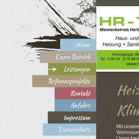
Home
Unser Betrieb
Leistungen
Referenzprojekte
Hei
Kontakt
Kli
Anfahrt
Impressum
Mit unsere
Datenschutz
Wohnräum
Unser bes