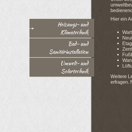
umweltbew
bedienende
Hier ein 
Heizungs- und
Klimatechnik
Wart
Neui
Bad- und
Eta
Zent
Sanitärinstallation
Fuß
Wan
Umwelt- und
Lüft
Solartechnik
Weitere L
erfragen.