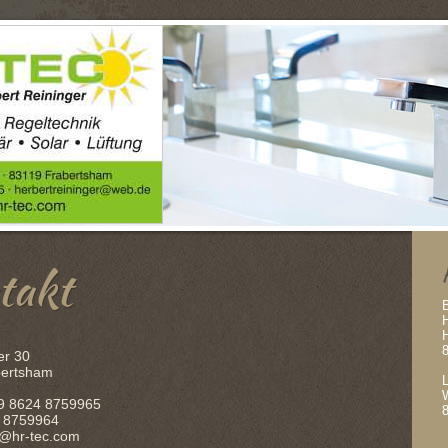
takt
er 30
bertsham
49 8624 8759965
4 8759964
fo@hr-tec.com