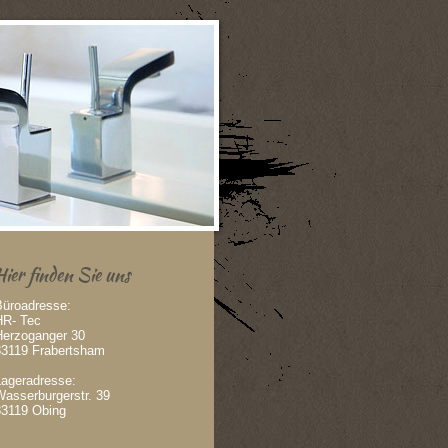
Hier finden Sie uns
Büroadresse:
HR- Tec
Herzoganger 30
83119 Frabertsham
Lageradresse:
Wasserburgerstr. 39
83119 Obing