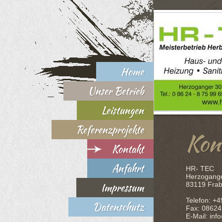
Home
Unser Betrieb
Leistungen
Referenzprojekte
Kon
Kontakt
Anfahrt
HR- TEC
Herzogang
Impressum
83119 Fra
Telefon: +
Datenschutz
Fax: 0862
E-Mail: in