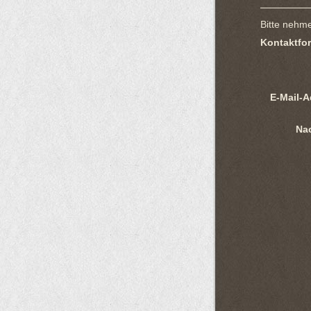
Bitte nehme
Kontaktfo
E-Mail-A
Nac