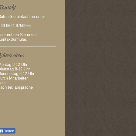
Kontakt
ufen Sie einfach an unter
+49 8624 8759965
oder nutzen Sie unser
Kontaktformular
.
Bürozeiten:
Montag 8-12 Uhr
Dienstag 8-12 Uhr
Donnerstag 8-12 Uhr
urch Mitarbeiter
oder
ach tel. absprache
Teilen