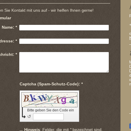
n Sie Kontakt mit uns auf - wir helfen Ihnen gerne!
R
rmular
Name:
*
dresse:
*
hricht:
*
d
Captcha (Spam-Schutz-Code): *
n
Bitte geben Sie den Code ein
↺
Hinweis
: Felder, die mit
*
bezeichnet sind,